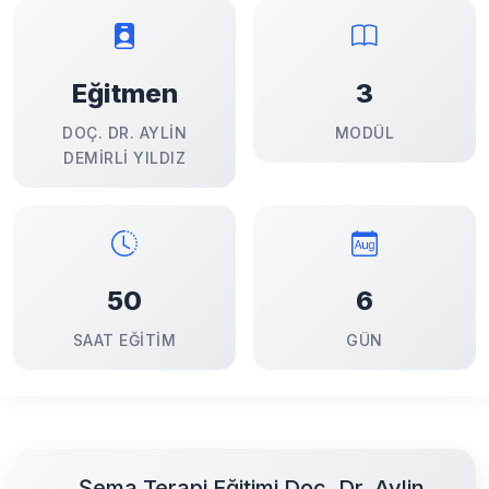
Eğitmen
3
DOÇ. DR. AYLIN
MODÜL
DEMIRLI YILDIZ
50
6
SAAT EĞITIM
GÜN
Şema Terapi Eğitimi Doç. Dr. Aylin